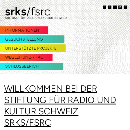
srks
/fsrc
zur
zum
Navigation
Inhalt
STIFTUNG FÜR RADIO UND KULTUR SCHWEIZ
springen
springen
INFORMATIONEN
GESUCHSTELLUNG
UNTERSTÜTZTE PROJEKTE
WEGLEITUNG / FAQ
SCHLUSSBERICHT
WILLKOMMEN BEI DER
STIFTUNG FÜR RADIO UND
KULTUR SCHWEIZ
SRKS/FSRC