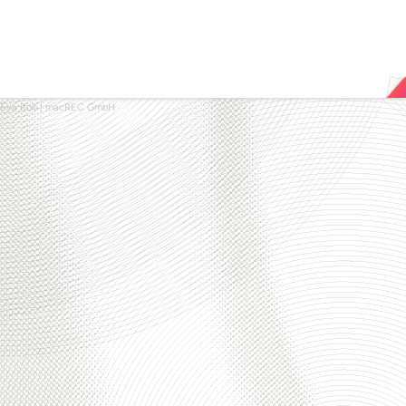
Eva Rolli
|
macREC GmbH