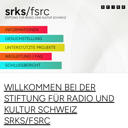
srks
/fsrc
zur
zum
Navigation
Inhalt
STIFTUNG FÜR RADIO UND KULTUR SCHWEIZ
springen
springen
INFORMATIONEN
GESUCHSTELLUNG
UNTERSTÜTZTE PROJEKTE
WEGLEITUNG / FAQ
SCHLUSSBERICHT
WILLKOMMEN BEI DER
STIFTUNG FÜR RADIO UND
KULTUR SCHWEIZ
SRKS/FSRC