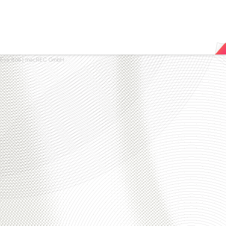
Eva Rolli
|
macREC GmbH