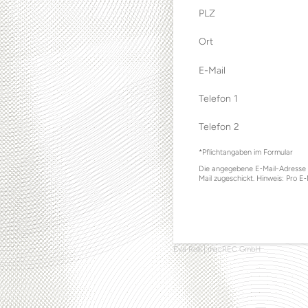
PLZ
Ort
E-Mail
Telefon 1
Telefon 2
*Pflichtangaben im Formular
Die angegebene E‑Mail-Adresse di
Mail zugeschickt. Hinweis: Pro E
Eva Rolli
|
macREC GmbH