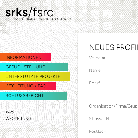
srks
/fsrc
zur
zum
Navigation
Inhalt
STIFTUNG FÜR RADIO UND KULTUR SCHWEIZ
springen
springen
NEUES PROFI
INFORMATIONEN
Vorname
GESUCHSTELLUNG
Name
UNTERSTÜTZTE PROJEKTE
Beruf
WEGLEITUNG / FAQ
SCHLUSSBERICHT
Organisation/Firma/Gru
FAQ
WEGLEITUNG
Strasse, Nr.
Postfach