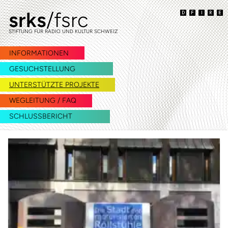
srks
/fsrc
zur
zum
Navigation
Inhalt
STIFTUNG FÜR RADIO UND KULTUR SCHWEIZ
springen
springen
INFORMATIONEN
GESUCHSTELLUNG
UNTERSTÜTZTE PROJEKTE
WEGLEITUNG / FAQ
SCHLUSSBERICHT