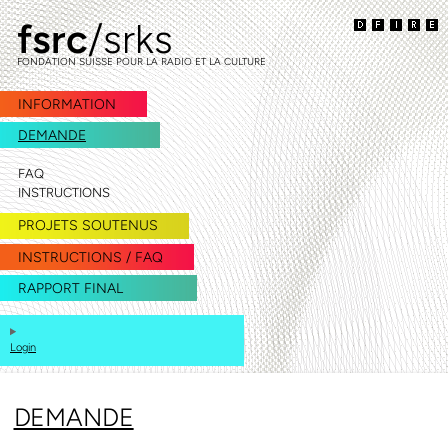
fsrc
/srks
passer
passer
à
au
FONDATION SUISSE POUR LA RADIO ET LA CULTURE
la
contenu
navigation
INFORMATION
DEMANDE
FAQ
INSTRUCTIONS
PROJETS SOUTENUS
INSTRUCTIONS / FAQ
RAPPORT FINAL
Login
DEMANDE