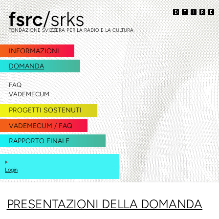
fsrc
/srks
vai
vai
alla
al
FONDAZIONE SVIZZERA PER LA RADIO E LA CULTURA
navigazione
contenuto
INFORMAZIONI
DOMANDA
FAQ
VADEMECUM
PROGETTI SOSTENUTI
VADEMECUM / FAQ
RAPPORTO FINALE
Login
PRESENTAZIONI DELLA DOMANDA