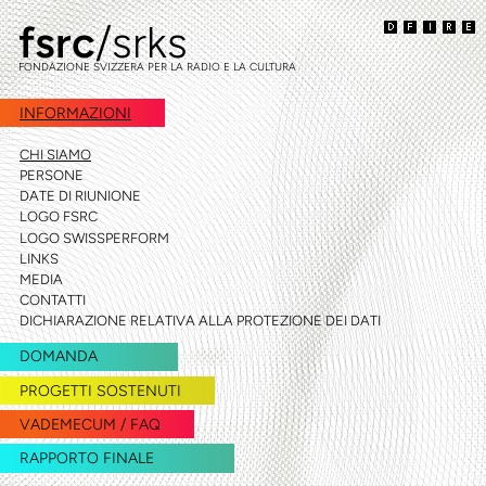
fsrc
/srks
vai
vai
alla
al
FONDAZIONE SVIZZERA PER LA RADIO E LA CULTURA
navigazione
contenuto
INFORMAZIONI
CHI SIAMO
PERSONE
DATE DI RIUNIONE
LOGO FSRC
LOGO SWISSPERFORM
LINKS
MEDIA
CONTATTI
DICHIARAZIONE RELATIVA ALLA PROTEZIONE DEI DATI
DOMANDA
PROGETTI SOSTENUTI
VADEMECUM / FAQ
RAPPORTO FINALE