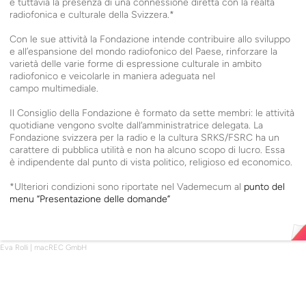
è tuttavia la presenza di una connessione diretta con la realtà
radiofonica e culturale della Svizzera.*
Con le sue attività la Fondazione intende contribuire allo sviluppo
e all’espansione del mondo radiofonico del Paese, rinforzare la
varietà delle varie forme di espressione culturale in ambito
radiofonico e veicolarle in maniera adeguata nel
campo multimediale.
Il Consiglio della Fondazione è formato da sette membri: le attività
quotidiane vengono svolte dall‘amministratrice delegata. La
Fondazione svizzera per la radio e la cultura
SRKS
/
FSRC
ha un
carattere di pubblica utilità e non ha alcuno scopo di lucro. Essa
è indipendente dal punto di vista politico, religioso ed economico.
*Ulteriori condizioni sono riportate nel Vademecum al
punto del
menu
“
Presentazione delle domande”
Eva Rolli
|
macREC GmbH