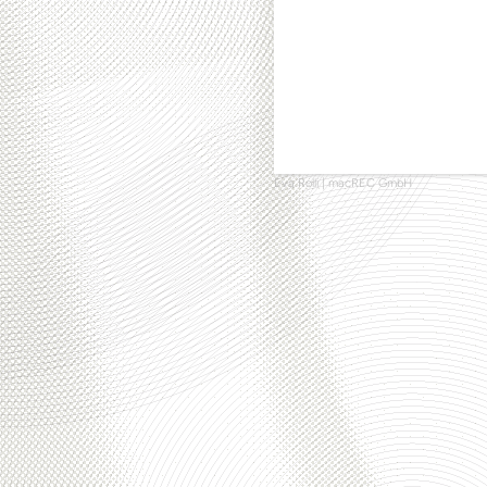
Eva Rolli
|
macREC GmbH