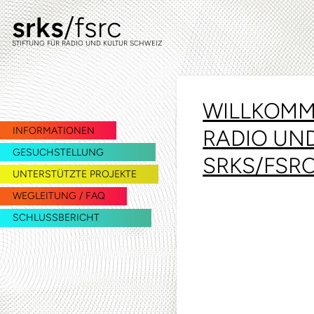
srks
/fsrc
zur
zum
Navigation
Inhalt
STIFTUNG FÜR RADIO UND KULTUR SCHWEIZ
springen
springen
WILLKOMME
INFORMATIONEN
RADIO UN
GESUCHSTELLUNG
SRKS/FSR
UNTERSTÜTZTE PROJEKTE
WEGLEITUNG / FAQ
SCHLUSSBERICHT