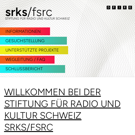
srks
/fsrc
zur
zum
Navigation
Inhalt
STIFTUNG FÜR RADIO UND KULTUR SCHWEIZ
springen
springen
INFORMATIONEN
GESUCHSTELLUNG
UNTERSTÜTZTE PROJEKTE
WEGLEITUNG / FAQ
SCHLUSSBERICHT
WILLKOMMEN BEI DER
STIFTUNG FÜR RADIO UND
KULTUR SCHWEIZ
SRKS/FSRC