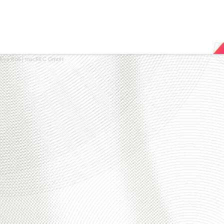
Eva Rolli
|
macREC GmbH