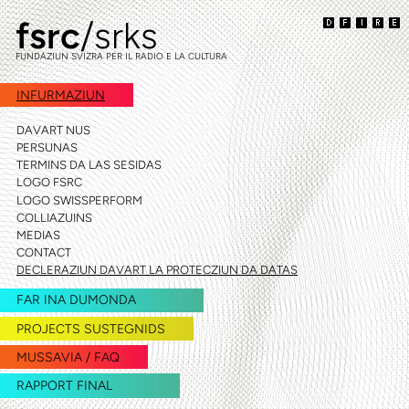
fsrc
/srks
siglir
siglir
a
al
FUNDAZIUN SVIZRA PER IL RADIO E LA CULTURA
la
cuntegn
navigaziun
INFURMAZIUN
DAVART NUS
PERSUNAS
TERMINS DA LAS SESIDAS
LOGO FSRC
LOGO SWISSPERFORM
COLLIAZUINS
MEDIAS
CONTACT
DECLERAZIUN DAVART LA PROTECZIUN DA DATAS
FAR INA DUMONDA
PROJECTS SUSTEGNIDS
MUSSAVIA / FAQ
RAPPORT FINAL