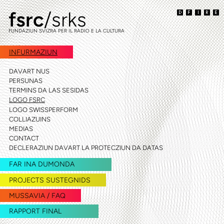
fsrc
/srks
siglir
siglir
a
al
FUNDAZIUN SVIZRA PER IL RADIO E LA CULTURA
la
cuntegn
navigaziun
INFURMAZIUN
DAVART NUS
PERSUNAS
TERMINS DA LAS SESIDAS
LOGO FSRC
LOGO SWISSPERFORM
COLLIAZUINS
MEDIAS
CONTACT
DECLERAZIUN DAVART LA PROTECZIUN DA DATAS
FAR INA DUMONDA
PROJECTS SUSTEGNIDS
MUSSAVIA / FAQ
RAPPORT FINAL