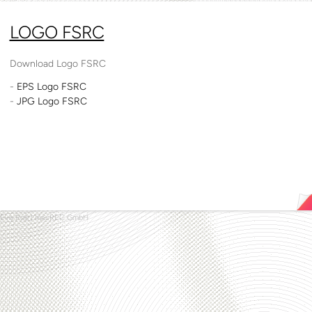
LOGO FSRC
Download Logo
FSRC
EPS
Logo
FSRC
JPG
Logo
FSRC
Eva Rolli
|
macREC GmbH