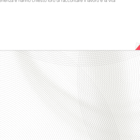
perienza e hanno chiesto loro di raccontare il lavoro e la vita