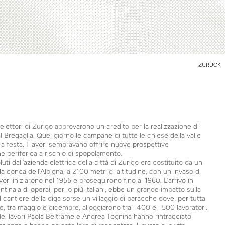
ZURÜCK
 elettori di Zurigo approvarono un credito per la realizzazione di
Val Bregaglia. Quel giorno le campane di tutte le chiese della valle
 a festa. I lavori sembravano offrire nuove prospettive
 periferica a rischio di spopolamento.
luti dall’azienda elettrica della città di Zurigo era costituito da un
lla conca dell’Albigna, a 2100 metri di altitudine, con un invaso di
avori iniziarono nel 1955 e proseguirono fino al 1960. L’arrivo in
tinaia di operai, per lo più italiani, ebbe un grande impatto sulla
al cantiere della diga sorse un villaggio di baracche dove, per tutta
e, tra maggio e dicembre, alloggiarono tra i 400 e i 500 lavoratori.
o dei lavori Paola Beltrame e Andrea Tognina hanno rintracciato