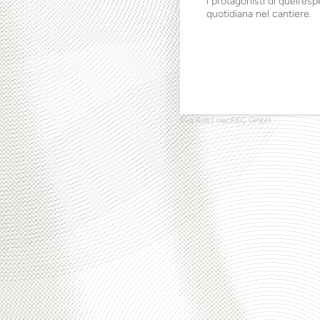
i protagonisti di quell’es
quotidiana nel cantiere.
Eva Rolli
|
macREC GmbH