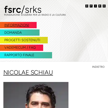
fsrc
/srks
vai
vai
alla
al
FONDAZIONE SVIZZERA PER LA RADIO E LA CULTURA
navigazione
contenuto
INFORMAZIONI
DOMANDA
PROGETTI SOSTENUTI
VADEMECUM / FAQ
RAPPORTO FINALE
INDIETRO
NICOLAE SCHIAU