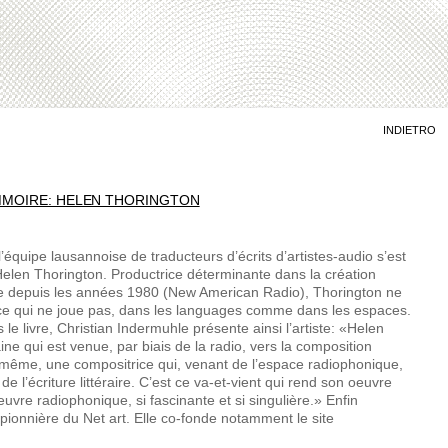
INDIETRO
 MMOIRE: HELEN THORINGTON
’équipe lausannoise de traducteurs d’écrits d’artistes-audio s’est
Helen Thorington. Productrice déterminante dans la création
e depuis les années 1980 (New American Radio), Thorington ne
 ce qui ne joue pas, dans les languages comme dans les espaces.
le livre, Christian Indermuhle présente ainsi l’artiste: «Helen
ne qui est venue, par biais de la radio, vers la composition
e même, une compositrice qui, venant de l’espace radiophonique,
de l’écriture littéraire. C’est ce va-et-vient qui rend son oeuvre
oeuvre radiophonique, si fascinante et si singulière.» Enfin
pionnière du Net art. Elle co-fonde notamment le site