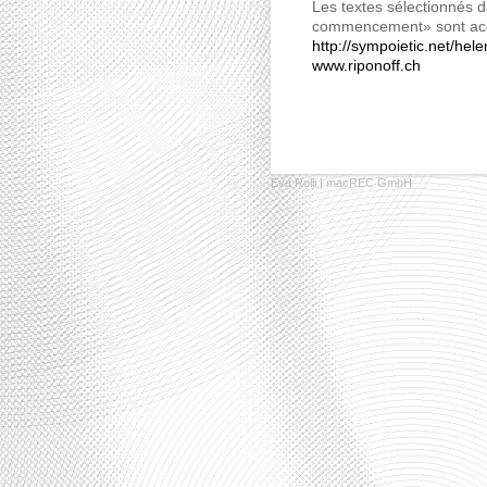
Les textes sélectionnés dans
commencement» sont acc
http://​sympoietic​.net/​hele
www​.riponoff​.ch
Eva Rolli
|
macREC GmbH