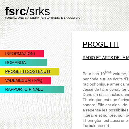
fsrc
/srks
vai
vai
alla
al
FONDAZIONE SVIZZERA PER LA RADIO E LA CULTURA
navigazione
contenuto
PROGETTI
INFORMAZIONI
RADIO ET ARTS DE LA
DOMANDA
PROGETTI SOSTENUTI
ème
Pour son 10
volume, l
penchée sur les écrits d’
VADEMECUM / FAQ
radiophonique américain
cesse de faire cohabiter
RAPPORTO FINALE
Dans un essai inclus dans 
Thorington est une écrivai
sonore. Elle est ainsi, d
a repensé les possibilités 
littéraire et sonore, son 
Thorington est aussi une 
Turbulence.ort.