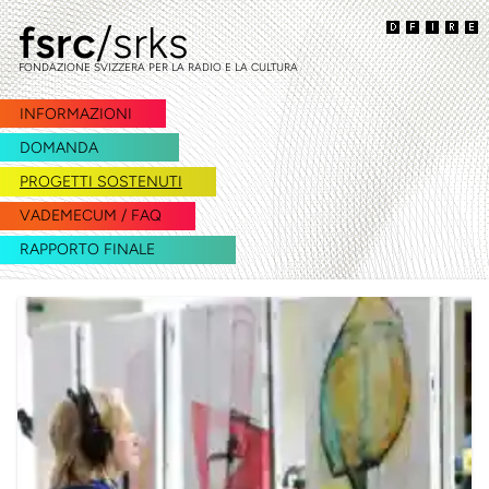
fsrc
/srks
vai
vai
alla
al
FONDAZIONE SVIZZERA PER LA RADIO E LA CULTURA
navigazione
contenuto
INFORMAZIONI
DOMANDA
PROGETTI SOSTENUTI
VADEMECUM / FAQ
RAPPORTO FINALE