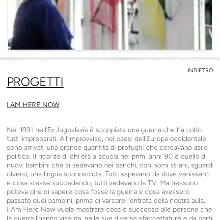
INDIETRO
PROGETTI
I AM HERE NOW
Nel 1991 nell’Ex Jugoslavia è scoppiata una guerra che ha colto
tutti impreparati. All’improvviso, nei paesi dell’Europa occidentale
sono arrivati una grande quantità di profughi che cercavano asilo
politico. Il ricordo di chi era a scuola nei primi anni
’
90 è quello di
nuovi bambini che si sedevano nei banchi, con nomi strani, sguardi
diversi, una lingua sconosciuta. Tutti sapevano da dove venissero
e cosa stesse succedendo, tutti vedevano la
TV
. Ma nessuno
poteva dire di sapere cosa fosse la guerra e cosa avessero
passato quei bambini, prima di varcare l’entrata della nostra aula.
I Am Here Now vuole mostrare cosa è successo alle persone che
la guerra l’hanno vissuta, nelle sue diverse sfaccettature e da parti